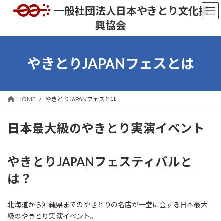
コ
ナ
一般社団法人日本やきとり文化振
ン
ビ
興協会
テ
ゲ
ン
ー
ツ
シ
へ
ョ
やきとりJAPANフェスとは
ス
ン
キ
に
ッ
移
プ
動
HOME
やきとりJAPANフェスとは
日本最大級のやきとり実演イベント
やきとりJAPANフェスティバルと
は？
北海道から沖縄県までのやきとりの名店が一堂に会する日本最大
級のやきとり実演イベント。